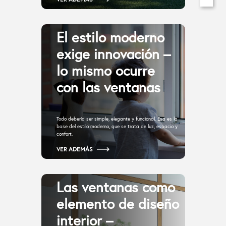
El estilo moderno
exige innovación –
lo mismo ocurre
con las ventanas
Todo debería ser simple, elegante y funcional. Esa es la
base del estilo moderno, que se trata de luz, espacio y
confort.
VER ADEMÁS
Las ventanas como
elemento de diseño
interior –