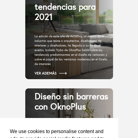
tendencias para
2021
La edición de este año de ArchiDay, un evento de la
industria que reúne a arquitectos, diseñadores de
interiores y diseñadores, ha llegado a su fin. En el
evento, Izabela Tryba de OknoPlus habló sobre las
tendencias predominantes en el diseño de ventanas y
sobre el papel de las ventanas modernas en el diseño
de interiores.
VER ADEMÁS
Diseño sin barreras
con OknoPlus
Las personas con discapacidades representan varios
porcentajes de la población humana. Puertas de balcón
We use cookies to personalise content and
con umbral bajo, ventanas ligeras y deslizantes,