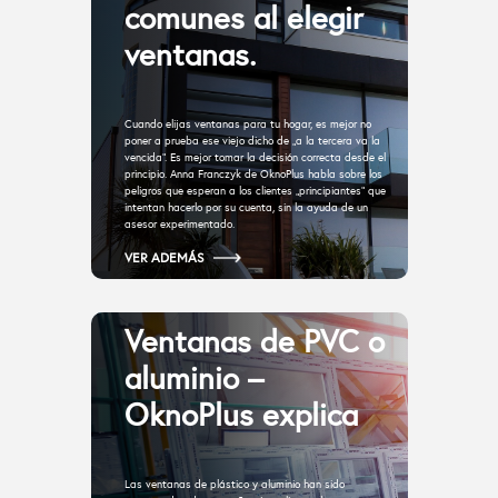
comunes al elegir
ventanas.
Cuando elijas ventanas para tu hogar, es mejor no
poner a prueba ese viejo dicho de „a la tercera va la
vencida“. Es mejor tomar la decisión correcta desde el
principio. Anna Franczyk de OknoPlus habla sobre los
peligros que esperan a los clientes „principiantes“ que
intentan hacerlo por su cuenta, sin la ayuda de un
asesor experimentado.
VER ADEMÁS
Ventanas de PVC o
aluminio –
OknoPlus explica
Las ventanas de plástico y aluminio han sido