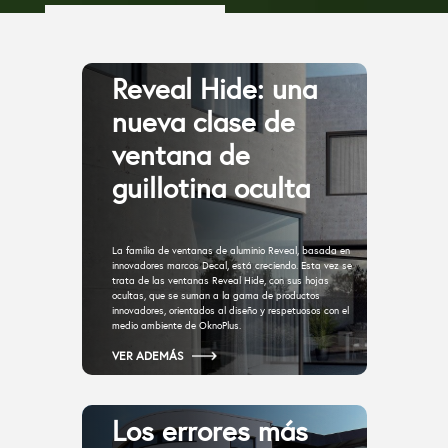
Reveal Hide: una
nueva clase de
ventana de
guillotina oculta
La familia de ventanas de aluminio Reveal, basada en
innovadores marcos Decal, está creciendo. Esta vez se
trata de las ventanas Reveal Hide, con sus hojas
ocultas, que se suman a la gama de productos
innovadores, orientados al diseño y respetuosos con el
medio ambiente de OknoPlus.
VER ADEMÁS
Los errores más